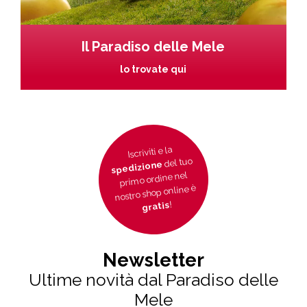
Il Paradiso delle Mele
lo trovate qui
Iscriviti e la
del tuo
spedizione
primo ordine nel
nostro shop online è
!
gratis
Newsletter
Ultime novità dal Paradiso delle
Mele