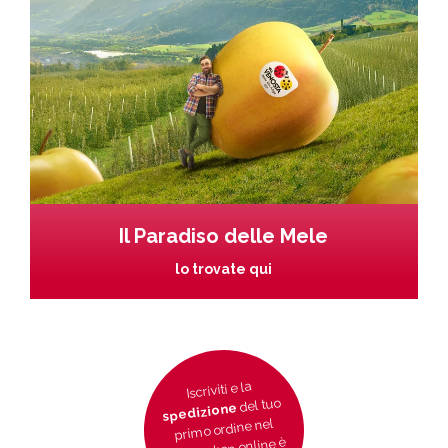
Il Paradiso delle Mele
lo trovate qui
Iscriviti e la
del tuo
spedizione
primo ordine nel