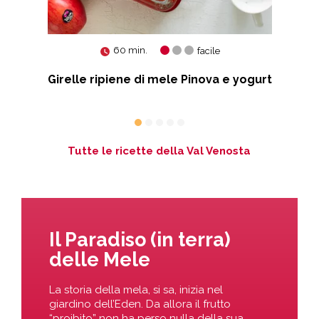
60 min.
facile
Girelle ripiene di mele Pinova e yogurt
Tutte le ricette della Val Venosta
Il Paradiso (in terra)
delle Mele
La storia della mela, si sa, inizia nel
giardino dell’Eden. Da allora il frutto
“proibito” non ha perso nulla della sua