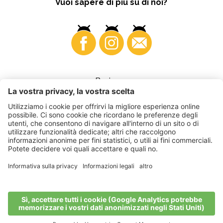
Vuoi sapere di più su di noi?
Business
©
2026
VI.P coop. soc. agricola
Part. IVA • IT00725570212
Fattura elettronica - Codice destinatario • A4RZ960
Impressum
•
Impostazioni cookie
•
Privacy
•
Dichiarazione di
accessibilità
•
Sitemap
produced by