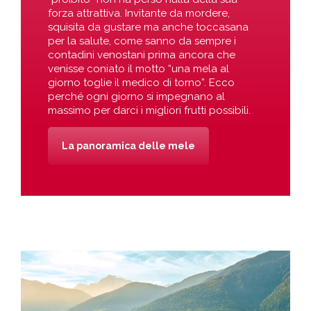
forza attrattiva. Invitante da mordere,
squisita da gustare ma anche toccasana
per la salute, come sanno da sempre i
contadini venostani prima ancora che
venisse coniato il motto “una mela al
giorno toglie il medico di torno”. Ecco
perché ogni giorno si impegnano al
massimo per darci i migliori frutti possibili.
La panoramica delle mele