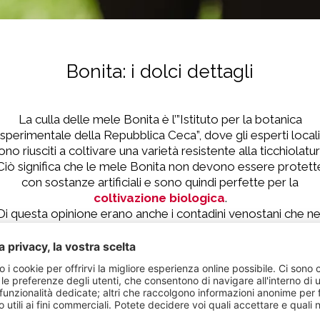
Bonita: i dolci dettagli
La culla delle mele Bonita è l’”Istituto per la botanica
sperimentale della Repubblica Ceca”, dove gli esperti locali
ono riusciti a coltivare una varietà resistente alla ticchiolatur
Ciò significa che le mele Bonita non devono essere protett
con sostanze artificiali e sono quindi perfette per la
coltivazione biologica
.
Di questa opinione erano anche i contadini venostani che ne
2016 sono scesi in campo con 60.000 alberi di Bonita. Nel
frattempo la varietà ha trovato impiego anche nella
coltivazione integrata
, perché questa mela croccante da
raffinato gusto agrodolce ha saputo farsi amare dappertutto
Anno dopo anno rende felici voi e i contadini con ricchi
raccolti.