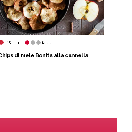
115 min.
45 mi
facile
Chips di mele Bonita alla cannella
Mouss