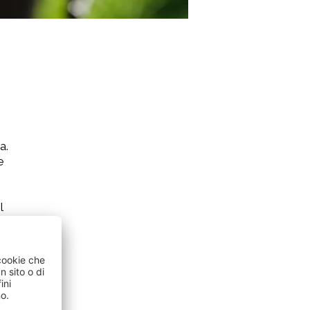
a.
e
l
l
.