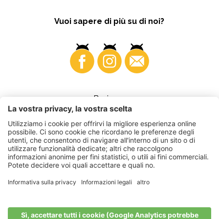
Vuoi sapere di più su di noi?
Business
©
2026
VI.P coop. soc. agricola
Part. IVA • IT00725570212
Fattura elettronica - Codice destinatario • A4RZ960
Impressum
•
Impostazioni cookie
•
Privacy
•
Dichiarazione di
accessibilità
•
Sitemap