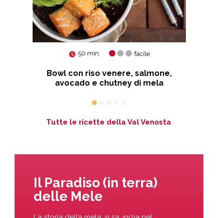
50 min.
facile
Bowl con riso venere, salmone,
avocado e chutney di mela
Tutte le ricette della Val Venosta
Il Paradiso (in terra)
delle Mele
La storia della mela, si sa, inizia nel