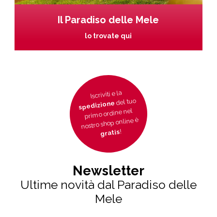
Il Paradiso delle Mele
lo trovate qui
Iscriviti e la
del tuo
spedizione
primo ordine nel
nostro shop online è
!
gratis
Newsletter
Ultime novità dal Paradiso delle
Mele