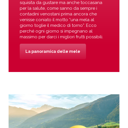
squisita da gustare ma anche toccasana
per la salute, come sanno da sempre i
contadini venostani prima ancora che
venisse coniato il motto “una mela al
giorno toglie il medico di torno”. Ecco
perché ogni giorno si impegnano al
massimo per darci i migliori frutti possibili.
La panoramica delle mele