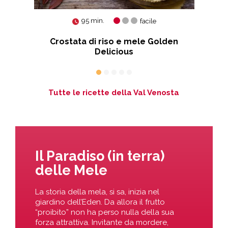
95 min.
facile
Crostata di riso e mele Golden
Delicious
Tutte le ricette della Val Venosta
Il Paradiso (in terra)
delle Mele
La storia della mela, si sa, inizia nel
giardino dell’Eden. Da allora il frutto
“proibito” non ha perso nulla della sua
forza attrattiva. Invitante da mordere,