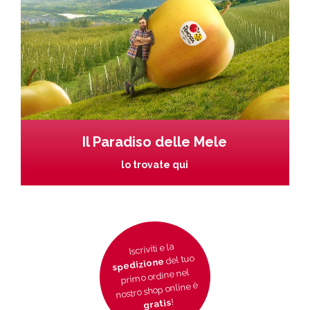
Il Paradiso delle Mele
lo trovate qui
Iscriviti e la
del tuo
spedizione
primo ordine nel
nostro shop online è
!
gratis