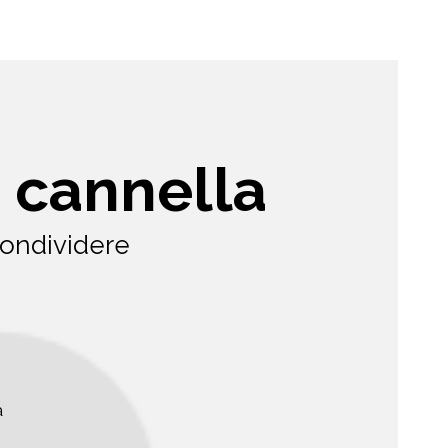
a cannella
condividere
,
a