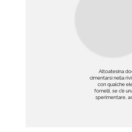
Altoatesina doc
cimentarsi nella ri
con qualche ele
fornelli, se c’è 
sperimentare, ac