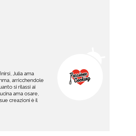
nirsi, Julia ama
 Imma, arricchendole
to si rilassi ai
 cucina ama osare,
ue creazioni è il