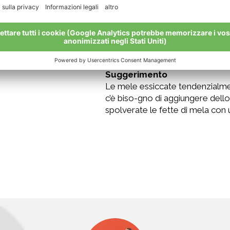
Inizialmente saranno ancora un 
belle croccanti. Conservate le c
mantenere la loro croc-cantezz
Suggerimento
Le mele essiccate tendenzialmen
c’è biso-gno di aggiungere dello
spolverate le fette di mela con 