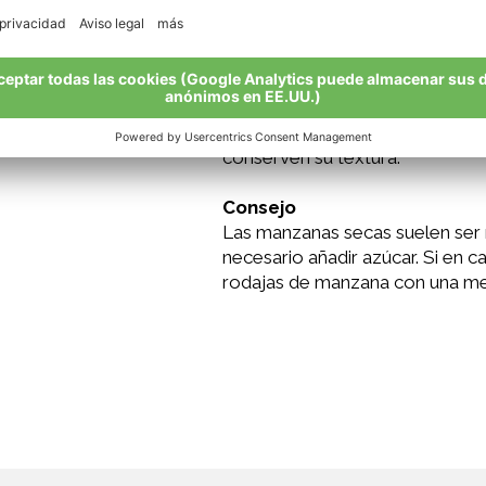
Al principio aún estarán un poco
crujientes. Guarda los chips de
conserven su textura.
Consejo
Las manzanas secas suelen ser m
necesario añadir azúcar. Si en 
rodajas de manzana con una mez