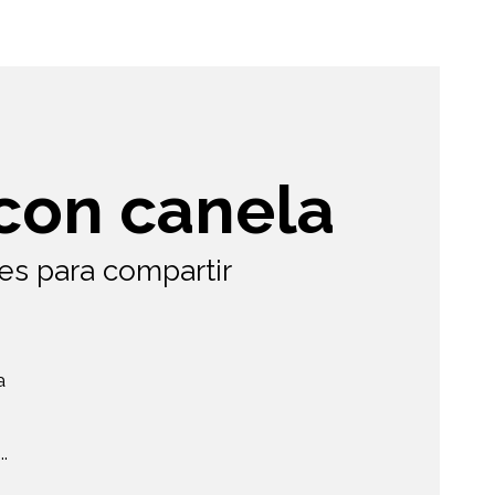
con canela
les para compartir
a
.