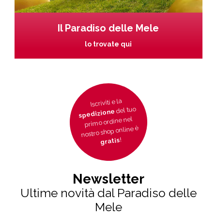
Il Paradiso delle Mele
lo trovate qui
Iscriviti e la
del tuo
spedizione
primo ordine nel
nostro shop online è
!
gratis
Newsletter
Ultime novità dal Paradiso delle
Mele