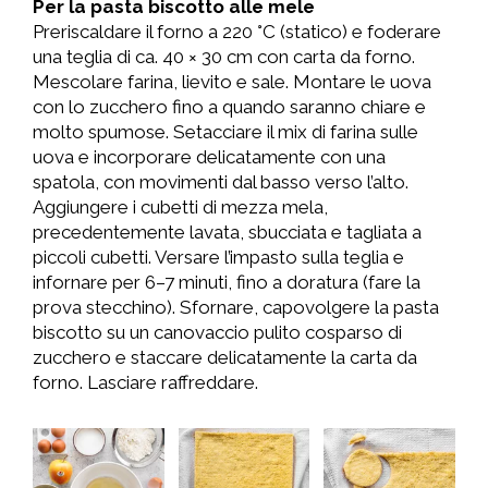
Per la pasta biscotto alle mele
Preriscaldare il forno a 220 °C (statico) e foderare
una teglia di ca. 40 × 30 cm con carta da forno.
Mescolare farina, lievito e sale. Montare le uova
con lo zucchero fino a quando saranno chiare e
molto spumose. Setacciare il mix di farina sulle
uova e incorporare delicatamente con una
spatola, con movimenti dal basso verso l’alto.
Aggiungere i cubetti di mezza mela,
precedentemente lavata, sbucciata e tagliata a
piccoli cubetti. Versare l’impasto sulla teglia e
infornare per 6–7 minuti, fino a doratura (fare la
prova stecchino). Sfornare, capovolgere la pasta
biscotto su un canovaccio pulito cosparso di
zucchero e staccare delicatamente la carta da
forno. Lasciare raffreddare.