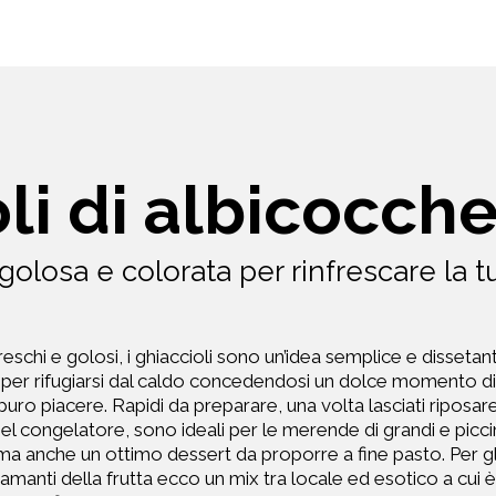
li di albicocch
golosa e colorata per rinfrescare la t
reschi e golosi, i ghiaccioli sono un’idea semplice e dissetan
per rifugiarsi dal caldo concedendosi un dolce momento di
puro piacere. Rapidi da preparare, una volta lasciati riposar
el congelatore, sono ideali per le merende di grandi e picci
ma anche un ottimo dessert da proporre a fine pasto. Per gl
amanti della frutta ecco un mix tra locale ed esotico a cui è