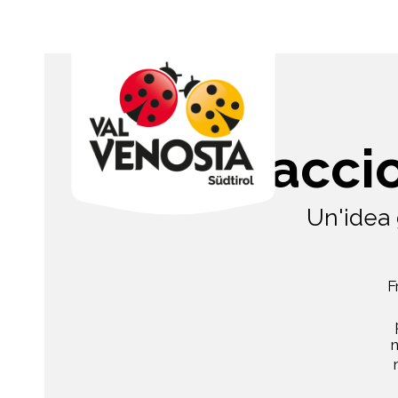
Ghiaccio
Un'idea 
F
n