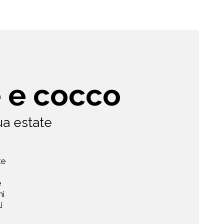
e e cocco
ua estate
te
e
ni
i