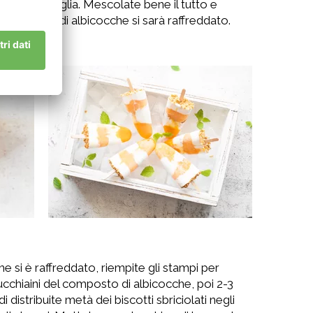
llo di vaniglia. Mescolate bene il tutto e
l composto di albicocche si sarà raffreddato.
da parte.
 si è raffreddato, riempite gli stampi per
cucchiaini del composto di albicocche, poi 2-3
i distribuite metà dei biscotti sbriciolati negli