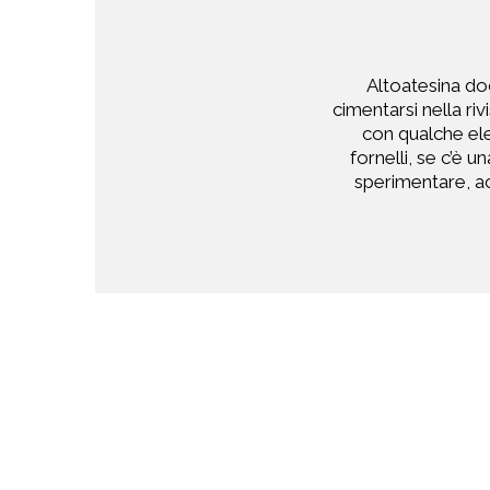
Altoatesina doc
cimentarsi nella ri
con qualche ele
fornelli, se c’è 
sperimentare, ac