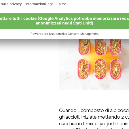
zucchero e i semi di mezzo bacce
riponete in frigo fino a quando i
Sbriciolate i biscotti e mettete 
Quando il composto di albicocche
ghiaccioli. Iniziate mettendo 2 
cucchiaini di mix di yogurt e quind