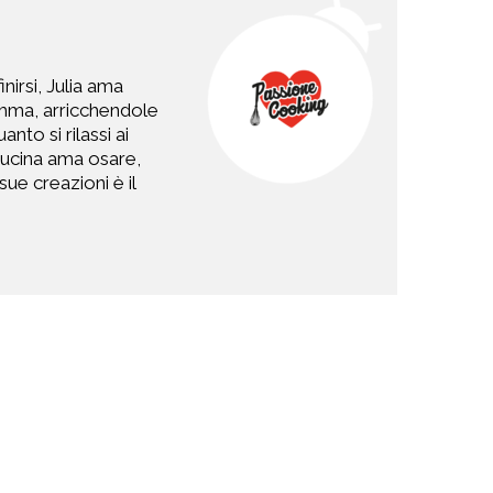
nirsi, Julia ama
 Imma, arricchendole
to si rilassi ai
 cucina ama osare,
ue creazioni è il