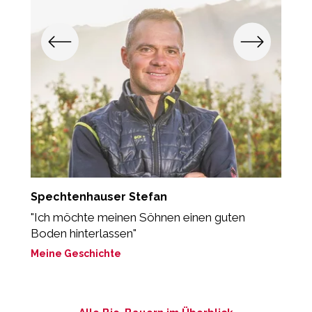
Spechtenhauser Stefan
K
"Ich möchte meinen Söhnen einen guten
„
Boden hinterlassen"
O
Meine Geschichte
M