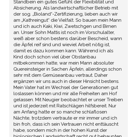
Standbein ein gutes Gefühl der Flexibilität und
Absicherung. Als landwirtschaftlicher Betrieb mit
der sog. „Bioland“-Zertifizierung, lieben auch wir
am „Kathreingut“ die Vielfalt. So bauen mein Mann
und ich auch Kaki, Kiwi, Zwetschgen und Birnen
an. Unser Sohn Mattis ist noch im Vorschulalter,
weiß aber schon bestens darüber Bescheid, wann
die Äpfel reif sind und wieviel Arbeit nötig ist,
damit es dazu kommen kann. Während ich als
Kind doch schon viel über Obstanbau
mitbekommen hatte, war mein Mann absoluter
Quereinsteiger in Sachen Äpfeln, allerdings schon
sehr mit dem Gemüseanbau vertraut. Daher
ergänzen wir uns auch in dieser Hinsicht bestens.
Mein Vater hat im Wechsel der Generationen gut
loslassen können und mir alle Freiheiten am Hof
gelassen. Mit Neugier beobachtet er unser Treiben
und ist jederzeit mit Ratschlägen hilfsbereit. Nur
am Anfang hatte er so manche schlaflosen
Nächte, trotzdem vertraute er mir immer und ich
bin froh, dass ich sein Vertrauen nicht enttäuscht
habe, sondern mich in der hohen Kunst der
biologischen Landwirtschaft recht gut behaupten