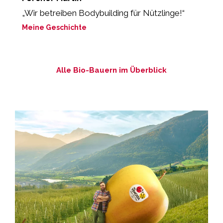
„Wir betreiben Bodybuilding für Nützlinge!“
„
lo
Meine Geschichte
M
Alle Bio-Bauern im Überblick