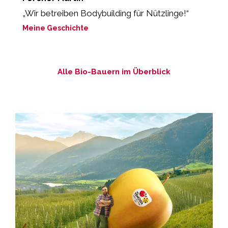
„Wir betreiben Bodybuilding für Nützlinge!“
“
Meine Geschichte
M
Alle Bio-Bauern im Überblick