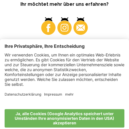
Ihr möchtet mehr über uns erfahren?
Business
Produzenten
©
2026
VI.P Gen. landw. Gesellschaft
MwSt-Nr. • IT00725570212
Elektronische Rechnung - Empfängercode • A4RZ960
Impressum
•
Cookie-Einstellungen
•
Datenschutz
•
Barrierefreiheitserklärung
•
Sitemap
produced by