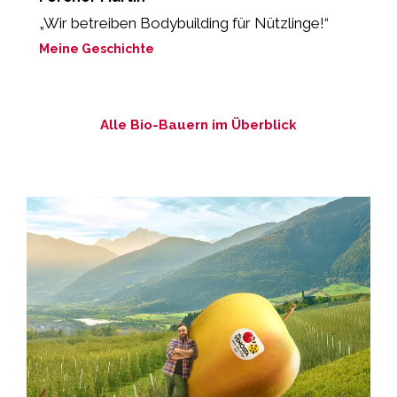
„Wir betreiben Bodybuilding für Nützlinge!“
„
lo
Meine Geschichte
M
Alle Bio-Bauern im Überblick