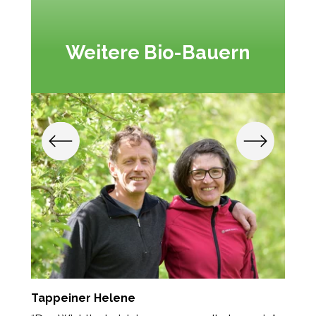
Weitere Bio-Bauern
Tappeiner Helene
P