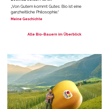
„Von Gutem kommt Gutes: Bio ist eine
“
ganzheitliche Philosophie.“
L
Meine Geschichte
M
Alle Bio-Bauern im Überblick