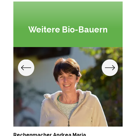
Weitere Bio-Bauern
Rechenmacher Andrea Maria
P