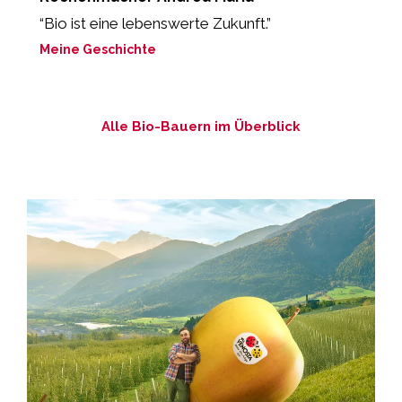
“Bio ist eine lebenswerte Zukunft.”
“
b
Meine Geschichte
M
Alle Bio-Bauern im Überblick