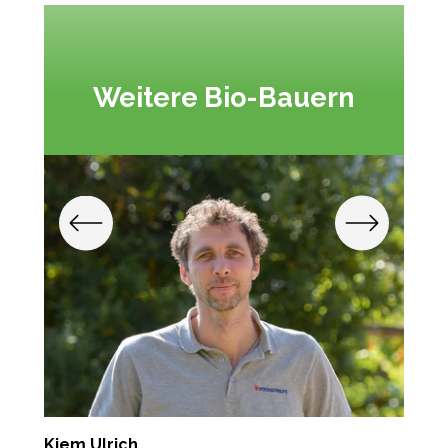
Weitere Bio-Bauern
Kiem Ulrich
E