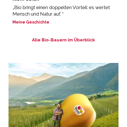
„Bio bringt einen doppelten Vorteil: es wertet
„
Mensch und Natur auf. “
z
Meine Geschichte
M
Alle Bio-Bauern im Überblick