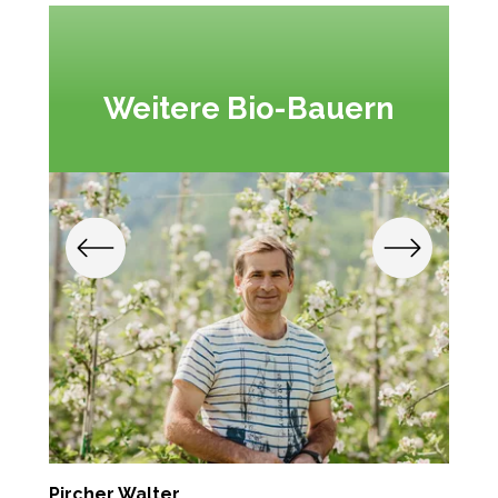
Weitere Bio-Bauern
Pircher Walter
T