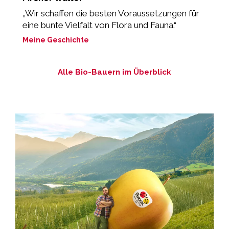
„Wir schaffen die besten Voraussetzungen für
“
eine bunte Vielfalt von Flora und Fauna.“
M
Meine Geschichte
Alle Bio-Bauern im Überblick