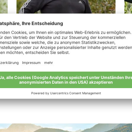
Telser Roman
Ta
“Bioäpfel sind meine wahre Inspiration.“
„Le
Meine Geschichte
Mei
Alle Bio-Bauern im Überblick