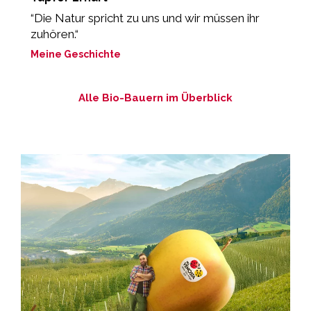
“Die Natur spricht zu uns und wir müssen ihr
„
zuhören.“
M
Meine Geschichte
Alle Bio-Bauern im Überblick