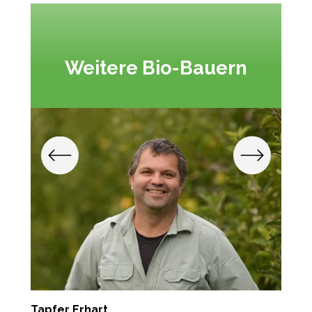
Weitere Bio-Bauern
Tapfer Erhart
H