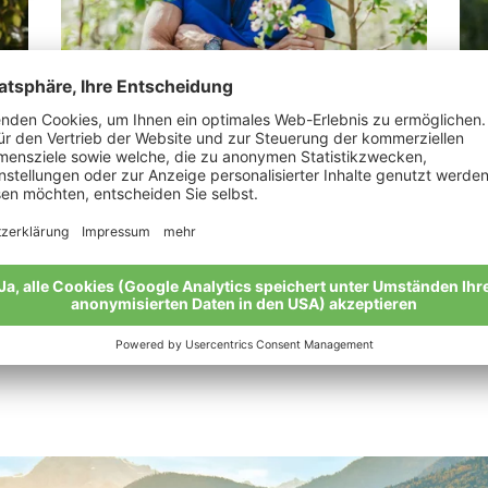
Gabl Kurt
Ki
„Vater und Sohn.“
„Bi
wer
Meine Geschichte
Mei
Alle Bio-Bauern im Überblick