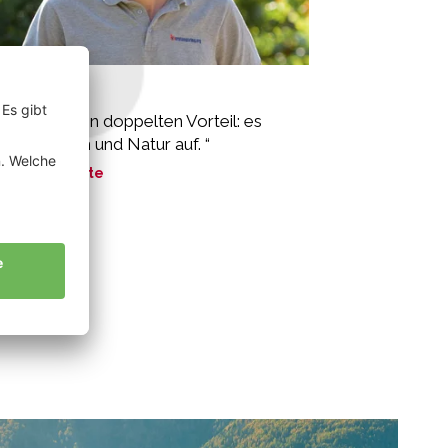
em Ulrich
o bringt einen doppelten Vorteil: es
tet Mensch und Natur auf. “
ne Geschichte