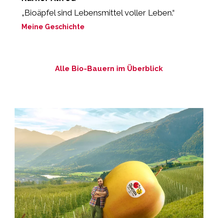
„Bioäpfel sind Lebensmittel voller Leben.“
„
Meine Geschichte
M
Alle Bio-Bauern im Überblick