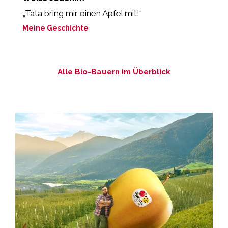
„Tata bring mir einen Apfel mit!“
„
U
Meine Geschichte
M
Alle Bio-Bauern im Überblick