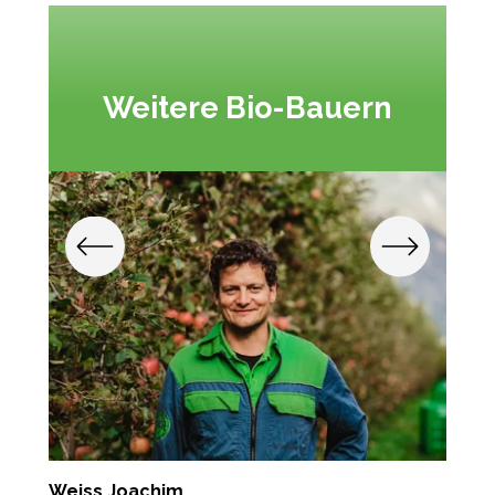
Weitere Bio-Bauern
Weiss Joachim
K