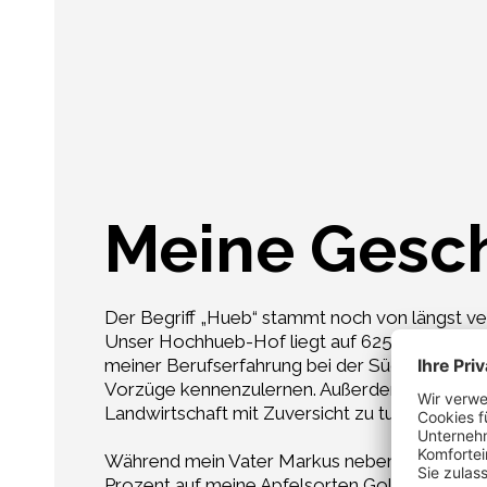
Meine Gesc
Der Begriff „Hueb“ stammt noch von längst v
Unser Hochhueb-Hof liegt auf 625 m Meereshöhe
meiner Berufserfahrung bei der Südtiroler Qua
Vorzüge kennenzulernen. Außerdem halfen etli
Landwirtschaft mit Zuversicht zu tun.
Während mein Vater Markus neben den Äpfeln a
Prozent auf meine Apfelsorten Golden Delicio