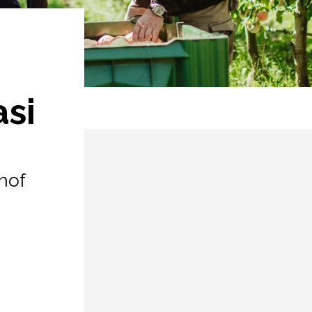
si
hof