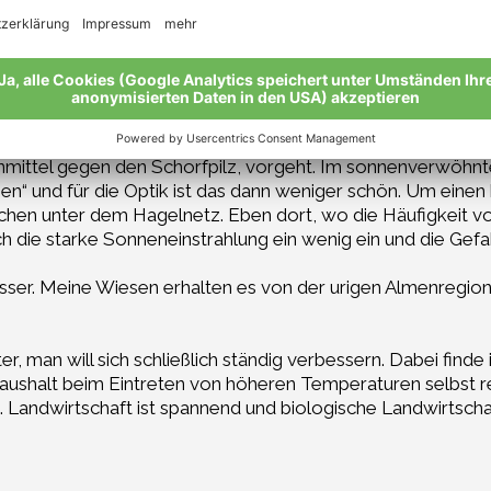
ird mir noch viel Freude bereiten.
end, was Bio anging, doch auch er ermutigte mich schließl
ichkeiten im Pflanzenschutz trotzdem zu einem tollen Ern
 in den Monaten vor der Ernte viel passieren, was man sich 
rm von schwarzen Flecken äußert und leicht auftreten kan
mittel gegen den Schorfpilz, vorgeht. Im sonnenverwöhnt
en“ und für die Optik ist das dann weniger schön. Um einen
chen unter dem Hagelnetz. Eben dort, wo die Häufigkeit v
ch die starke Sonneneinstrahlung ein wenig ein und die Gefa
ser. Meine Wiesen erhalten es von der urigen Almenregi
er, man will sich schließlich ständig verbessern. Dabei find
ushalt beim Eintreten von höheren Temperaturen selbst reg
n. Landwirtschaft ist spannend und biologische Landwirtsch