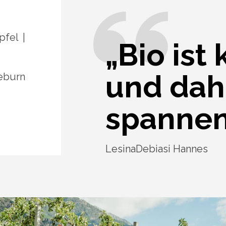
pfel
„Bio ist
und dah
eburn
spannen
LesinaDebiasi Hannes