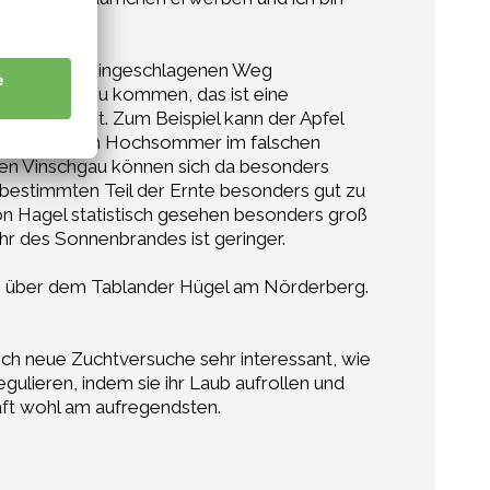
ich, auf dem eingeschlagenen Weg
teergebnis zu kommen, das ist eine
nicht wünscht. Zum Beispiel kann der Apfel
n, wenn man im Hochsommer im falschen
en Vinschgau können sich da besonders
 bestimmten Teil der Ernte besonders gut zu
on Hagel statistisch gesehen besonders groß
hr des Sonnenbrandes ist geringer.
on über dem Tablander Hügel am Nörderberg.
e ich neue Zuchtversuche sehr interessant, wie
ulieren, indem sie ihr Laub aufrollen und
aft wohl am aufregendsten.