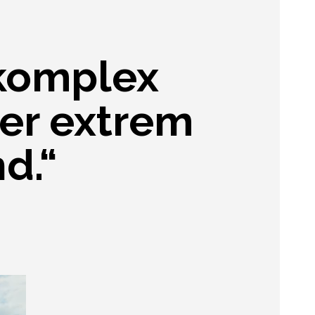
 komplex
er extrem
d.“