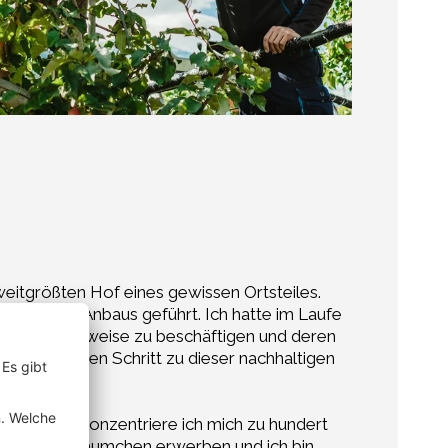
eitgrößten Hof eines gewissen Ortsteiles.
ologischen Anbaus geführt. Ich hatte im Laufe
 dieser Anbauweise zu beschäftigen und deren
obauern, den Schritt zu dieser nachhaltigen
nachgeht, konzentriere ich mich zu hundert
n die 3.000 Bäumchen erwerben und ich bin