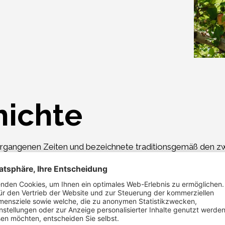
hichte
ergangenen Zeiten und bezeichnete traditionsgemäß den zw
. Er wird seit einigen Jahren nach den Richtlinien des bi
litätskontrolle für Obst optimale Möglichkeiten, mich mit
che weiterbringende Gespräche mit vielen benachbarten Bi
uch seiner Leidenschaft für Williams-Birnen und Kirschen 
us, Royal Gala und Bonita. Von den letzteren konnte ich a