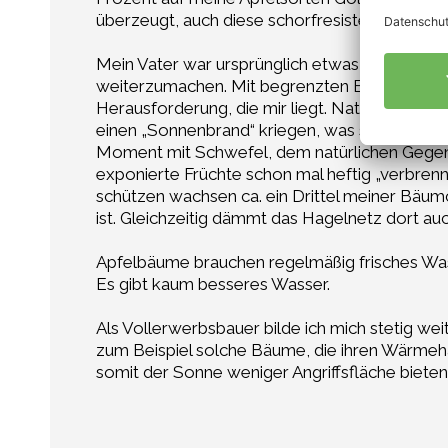
überzeugt, auch diese schorfresistente Sorte w
Mein Vater war ursprünglich etwas zurückhalt
weiterzumachen. Mit begrenzten Eingriffsmögl
Herausforderung, die mir liegt. Natürlich kann
einen „Sonnenbrand“ kriegen, was sich in Fo
Moment mit Schwefel, dem natürlichen Gegen
exponierte Früchte schon mal heftig „verbrenn
schützen wachsen ca. ein Drittel meiner Bäum
ist. Gleichzeitig dämmt das Hagelnetz dort au
Apfelbäume brauchen regelmäßig frisches Was
Es gibt kaum besseres Wasser.
Als Vollerwerbsbauer bilde ich mich stetig weit
zum Beispiel solche Bäume, die ihren Wärmeha
somit der Sonne weniger Angriffsfläche biete