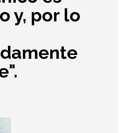
 y, por lo
adamente
e".