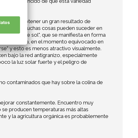
estoy convencido de que esta variedad
o elegido. Obtener un gran resultado de
or supuesto, muchas cosas pueden suceder en
uemadura de sol", que se manifiesta en forma
ngo de la costra, en el momento equivocado en
rse" y esto es menos atractivo visualmente.
cen bajo la red antigranizo, especialmente
co la luz solar fuerte y el peligro de
no contaminados que hay sobre la colina de
mejorar constantemente. Encuentro muy
do se producen temperaturas más altas
ante y la agricultura orgánica es probablemente