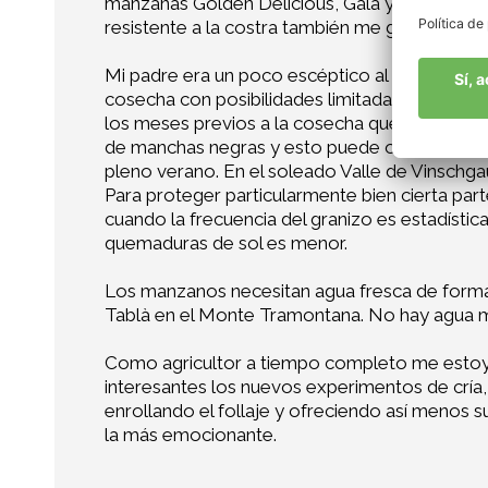
manzanas Golden Delicious, Gala y Bonita. De
resistente a la costra también me gustará muc
Mi padre era un poco escéptico al principio e
cosecha con posibilidades limitadas que conll
los meses previos a la cosecha que no quiere
de manchas negras y esto puede ocurrir fácilme
pleno verano. En el soleado Valle de Vinschga
Para proteger particularmente bien cierta part
cuando la frecuencia del granizo es estadística
quemaduras de sol es menor.
Los manzanos necesitan agua fresca de forma 
Tablà en el Monte Tramontana. No hay agua m
Como agricultor a tiempo completo me estoy
interesantes los nuevos experimentos de cría
enrollando el follaje y ofreciendo así menos s
la más emocionante.