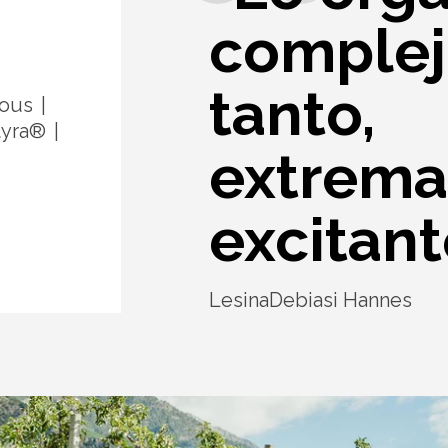
complejo
tanto,
ious
tyra®
extrem
excitant
LesinaDebiasi Hannes