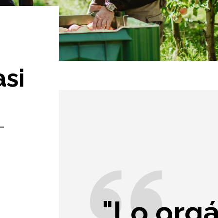
si
-
"Lo orgá