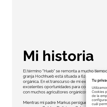
Mi historia
El término "Hueb" se remonta a mucho tiempo a
granja Hochhueb está situada a 625 m sobre el 
orgánica. En el transcurso de mi experiencia pr
excelentes oportunidades para conocer este 
con muchos agricultores orgánicos vecinos me 
Mientras mi padre Markus persigue su pasión 