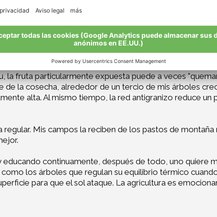
 estos últimos he podido comprar unos 3.000 plantones y 
ho.
n cuanto a lo orgánico, pero me animó a seguir en el camin
eva la protección de las plantas, es un desafío para mí. P
s que sucedan. Por ejemplo, la manzana puede sufrir una "q
nte si se utiliza azufre, el antídoto natural contra el ho
u, la fruta particularmente expuesta puede a veces "quema
e de la cosecha, alrededor de un tercio de mis árboles cre
mente alta. Al mismo tiempo, la red antigranizo reduce un po
regular. Mis campos la reciben de los pastos de montaña 
ejor.
 educando continuamente, después de todo, uno quiere 
, como los árboles que regulan su equilibrio térmico cuan
uperficie para que el sol ataque. La agricultura es emocion