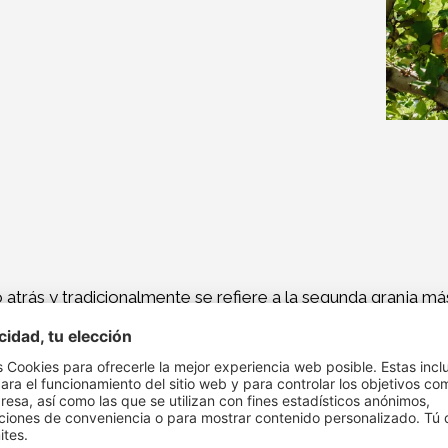
trás y tradicionalmente se refiere a la segunda granja má
nivel del mar. Desde hace algunos años se ha gestionado de
ofesional con el Consorcio de Control de Calidad para el Cul
método de cultivo y aprender sobre sus ventajas. Además
han ayudado con confianza a dar el paso hacia esta forma 
por las peras y cerezas Williams, además de las manzanas,