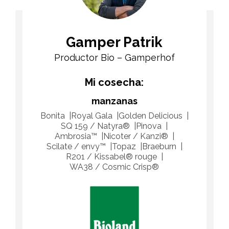
Gamper Patrik
Productor Bio – Gamperhof
Mi cosecha:
manzanas
Bonita
Royal Gala
Golden Delicious
SQ 159 / Natyra®
Pinova
Ambrosia™
Nicoter / Kanzi®
Scilate / envy™
Topaz
Braeburn
R201 / Kissabel® rouge
WA38 / Cosmic Crisp®