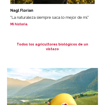
Nagl Florian
R
ia
"La naturaleza siempre saca lo mejor de mí.’’
"
Mi historia
Mi
Todos los agricultores biológicos de un
vistazo