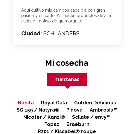
Aquí cultivo mis campos cada día con gran
pasión y cuidado. Así nacen productos de alta
calidad, motivo de gran orgullo.
Ciudad:
SCHLANDERS
Mi cosecha
manzanas
Bonita
Royal Gala
Golden Delicious
SQ 159 / Natyra®
Pinova
Ambrosia™
Nicoter / Kanzi®
Scilate / envy™
Topaz
Braeburn
R201 / Kissabel® rouge