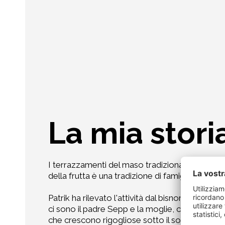
La mia stori
I terrazzamenti del maso tradizionale dei Gamp
della frutta è una tradizione di famiglia.
Patrik ha rilevato l'attività dal bisnonno, che l
ci sono il padre Sepp e la moglie, che lo aiut
che crescono rigogliose sotto il sole altoatesi