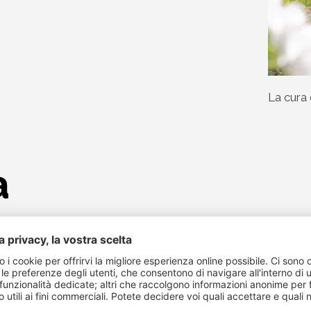
La cura 
a
er sono esposti al sole della valle e richiedono quindi lav
a fondò nel 1890. Fu uno tra i primi in assoluto in Val Venosta
ano a prendersi cura delle varietà Pinova, Gala, Golden, Top
no.