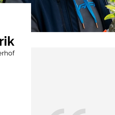
rik
erhof