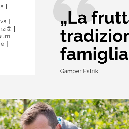
la
„La frut
ova
anzi®
tradizio
burn
ge
famiglia
Gamper Patrik