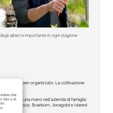
degli alberi è importante in ogni stagione
oro manuale ben organizzato. La coltivazione
. Oggi a dargli una mano nell'azienda di famiglia
az, Red Delicious, Braeburn, Jonagold e Idared