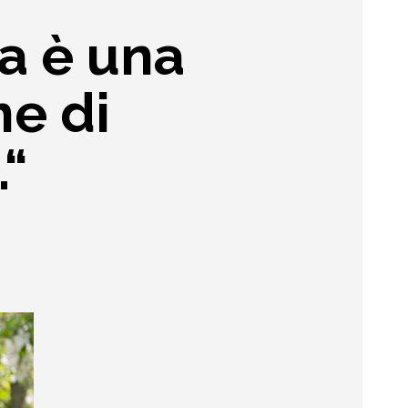
ta è una
ne di
.“