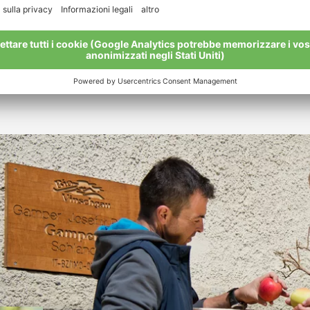
 la frutti-, viti- orti- e floricoltura dell'Alto Adige, dove h
iologico, nel 1993 mio padre Sepp ha fatto la scelta giusta",
compatibilità. Sarà così anche in futuro: "I miei meleti dovr