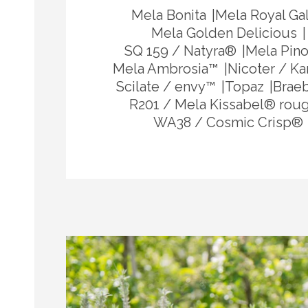
Mela Bonita
Mela Royal Ga
Mela Golden Delicious
SQ 159 / Natyra®
Mela Pin
​Mela Ambrosia™
Nicoter / K
Scilate / envy™
Topaz
Brae
R201 / Mela Kissabel® rou
WA38 / Cosmic Crisp®