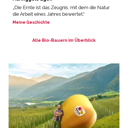
„Die Ernte ist das Zeugnis, mit dem die Natur
„
die Arbeit eines Jahres bewertet.“
L
Meine Geschichte
M
Alle Bio-Bauern im Überblick