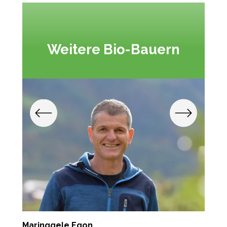
Weitere Bio-Bauern
Maringgele Egon
F