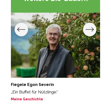
Fiegele Egon Severin
S
„Ein Buffet für Nützlinge.“
M
Meine Geschichte