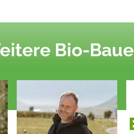
eitere Bio-Baue