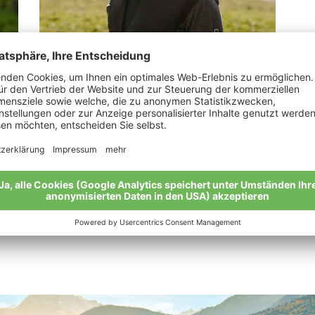
Tappeiner Flori
Pe
„Apfelanbau und Imkerei hängen eng
Mei
zusammen“
Meine Geschichte
Alle Bio-Bauern im Überblick