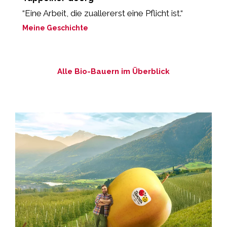
“Eine Arbeit, die zuallererst eine Pflicht ist.“
„
Meine Geschichte
M
Alle Bio-Bauern im Überblick