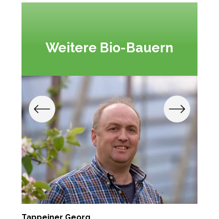
Weitere Bio-Bauern
Tappeiner Georg
J