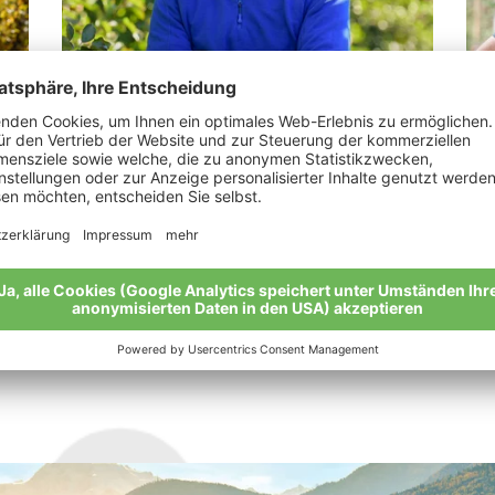
LesinaDebiasi Martin
Gu
.“
„Von Gutem kommt Gutes: Bio ist eine
„Du
ganzheitliche Philosophie.“
Mei
Meine Geschichte
Alle Bio-Bauern im Überblick