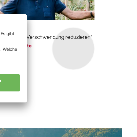
nsch Alois
rch Bio die Verschwendung reduzieren“
ne Geschichte