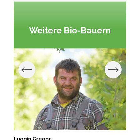
Weitere Bio-Bauern
Luggin Gregor
B