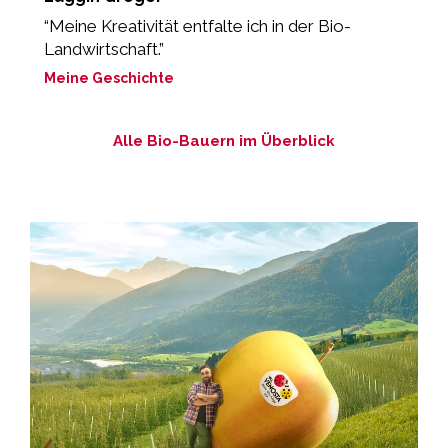
“Meine Kreativität entfalte ich in der Bio-
„
Landwirtschaft.”
M
Meine Geschichte
Alle Bio-Bauern im Überblick