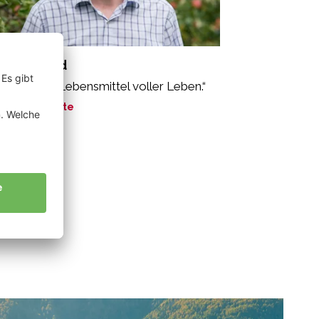
rner Alfred
oäpfel sind Lebensmittel voller Leben.“
ne Geschichte