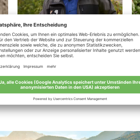
Kobler Augustin
Ka
„Ein Bioapfel ist die perfekte Verbindung
„Bi
von Mensch und Natur.“
Mei
Meine Geschichte
Alle Bio-Bauern im Überblick