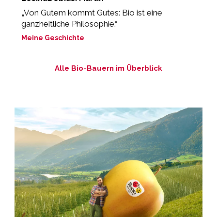
„Von Gutem kommt Gutes: Bio ist eine
„
ganzheitliche Philosophie.“
M
Meine Geschichte
Alle Bio-Bauern im Überblick