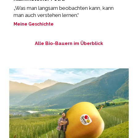
„Was man langsam beobachten kann, kann
„
man auch verstehen lernen.“
M
Meine Geschichte
Alle Bio-Bauern im Überblick