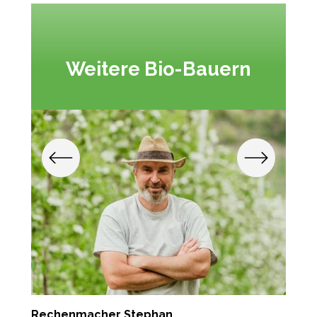
Weitere Bio-Bauern
Rechenmacher Stephan
T