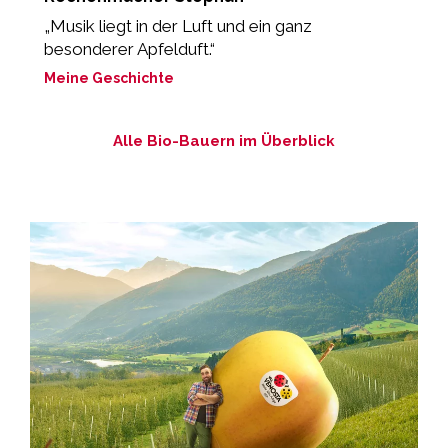
„Musik liegt in der Luft und ein ganz
“
besonderer Apfelduft.“
M
Meine Geschichte
Alle Bio-Bauern im Überblick