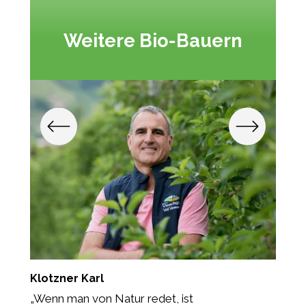
Weitere Bio-Bauern
Klotzner Karl
K
.“
„Wenn man von Natur redet, ist
„