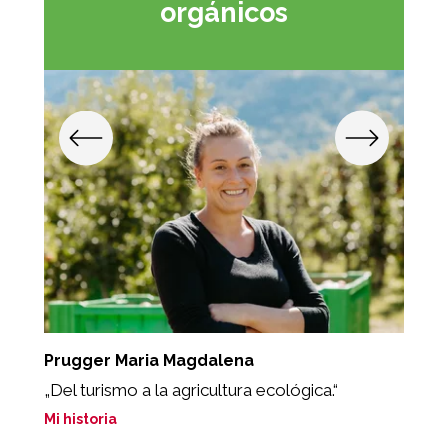
orgánicos
Prugger Maria Magdalena
T
„Del turismo a la agricultura ecológica.“
"
Mi historia
Mi