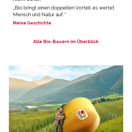
„Bio bringt einen doppelten Vorteil: es wertet
„
Mensch und Natur auf. “
z
Meine Geschichte
M
Alle Bio-Bauern im Überblick