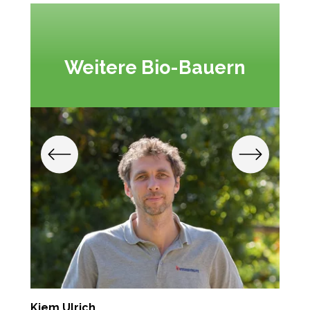
Weitere Bio-Bauern
Kiem Ulrich
E