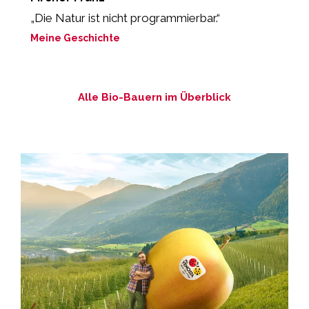
„Die Natur ist nicht programmierbar.“
„
Meine Geschichte
M
Alle Bio-Bauern im Überblick