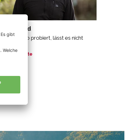
ir Bernhard
r einmal Bio probiert, lässt es nicht
r los.“
ne Geschichte