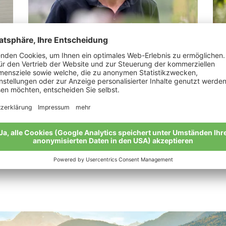
Pinzger Martin
Ma
e!“
“Die Äpfel. Ein Naturtalent.”
„We
meh
Meine Geschichte
Mei
Alle Bio-Bauern im Überblick