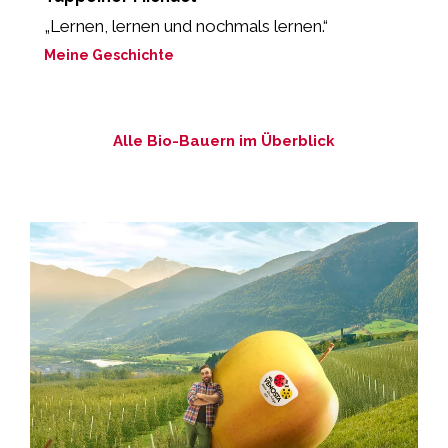
„Lernen, lernen und nochmals lernen.“
„
b
Meine Geschichte
M
Alle Bio-Bauern im Überblick