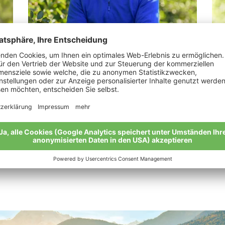
LesinaDebiasi Martin
Lu
„Von Gutem kommt Gutes: Bio ist eine
“Me
ganzheitliche Philosophie.“
Lan
Meine Geschichte
Mei
Alle Bio-Bauern im Überblick