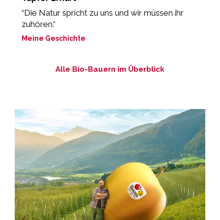
“Die Natur spricht zu uns und wir müssen ihr
„
zuhören.“
M
Meine Geschichte
Alle Bio-Bauern im Überblick