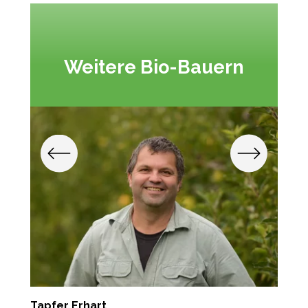
Weitere Bio-Bauern
Tapfer Erhart
H