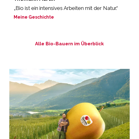
„Bio ist ein intensives Arbeiten mit der Natur.“
„
M
Meine Geschichte
M
Alle Bio-Bauern im Überblick