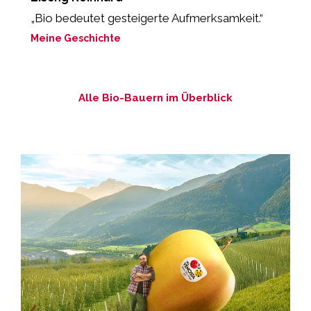
„Bio bedeutet gesteigerte Aufmerksamkeit.“
"
M
Meine Geschichte
M
Alle Bio-Bauern im Überblick