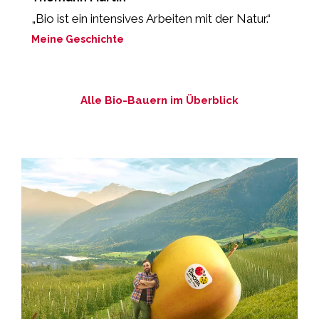
„Bio ist ein intensives Arbeiten mit der Natur.“
„
M
Meine Geschichte
M
Alle Bio-Bauern im Überblick